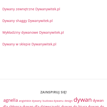
Dywany zewnętrzne Dywanywitek.pl
Dywany shaggy Dywanywitek.pl
Wykładziny dywanowe Dywanywitek.pl
Dywany w sklepie Dywanywitek.pl
ZAINSPIRUJ SIĘ!
dywan
agnella
dywan
angielskie dywany
budowa dywanu
design
dla chłopca
dywan dla dziewczynki
dywan do biura
dywan do