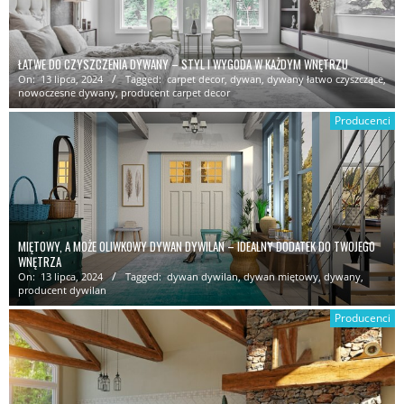
ŁATWE DO CZYSZCZENIA DYWANY – STYL I WYGODA W KAŻDYM WNĘTRZU
On:
13 lipca, 2024
Tagged:
carpet decor
,
dywan
,
dywany łatwo czyszczące
,
nowoczesne dywany
,
producent carpet decor
Producenci
MIĘTOWY, A MOŻE OLIWKOWY DYWAN DYWILAN – IDEALNY DODATEK DO TWOJEGO
WNĘTRZA
On:
13 lipca, 2024
Tagged:
dywan dywilan
,
dywan miętowy
,
dywany
,
producent dywilan
Producenci