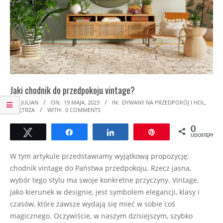
Jaki chodnik do przedpokoju vintage?
2023-
BY:
JULIAN
ON:
19 MAJA, 2023
IN:
DYWANY NA PRZEDPOKÓJ I HOL
,
WNĘTRZA
WITH:
0 COMMENTS
05-
19
0
Tweetuj
Udostępnij
Udostępnij
Przypnij
UDOSTĘPNIEŃ
W tym artykule przedstawiamy wyjątkową propozycję:
chodnik vintage do Państwa przedpokoju. Rzecz jasna,
wybór tego stylu ma swoje konkretne przyczyny. Vintage,
jako kierunek w designie, jest symbolem elegancji, klasy i
czasów, które zawsze wydają się mieć w sobie coś
magicznego. Oczywiście, w naszym dzisiejszym, szybko