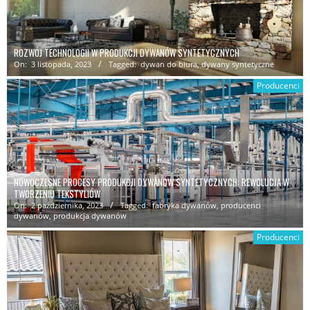
ROZWÓJ TECHNOLOGII W PRODUKCJI DYWANÓW SYNTETYCZNYCH
On:
3 listopada, 2023
Tagged:
dywan do biura
,
dywany syntetyczne
Producenci
NOWOCZESNE PROCESY PRODUKCJI DYWANÓW SYNTETYCZNYCH: REWOLUCJA W
TWORZENIU TEKSTYLIÓW
On:
2 października, 2023
Tagged:
fabryka dywanów
,
producenci
dywanów
,
produkcja dywanów
Producenci