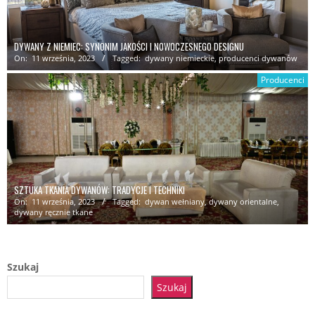
DYWANY Z NIEMIEC: SYNONIM JAKOŚCI I NOWOCZESNEGO DESIGNU
On:
11 września, 2023
Tagged:
dywany niemieckie
,
producenci dywanów
Producenci
SZTUKA TKANIA DYWANÓW: TRADYCJE I TECHNIKI
On:
11 września, 2023
Tagged:
dywan wełniany
,
dywany orientalne
,
dywany ręcznie tkane
Szukaj
Szukaj