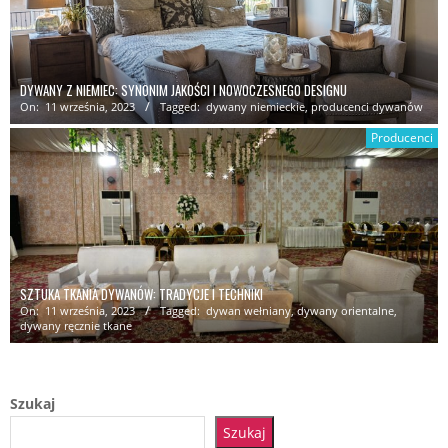
DYWANY Z NIEMIEC: SYNONIM JAKOŚCI I NOWOCZESNEGO DESIGNU
On:
11 września, 2023
Tagged:
dywany niemieckie
,
producenci dywanów
Producenci
SZTUKA TKANIA DYWANÓW: TRADYCJE I TECHNIKI
On:
11 września, 2023
Tagged:
dywan wełniany
,
dywany orientalne
,
dywany ręcznie tkane
Szukaj
Szukaj