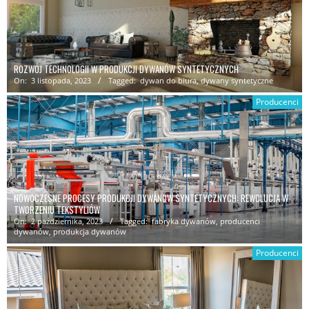
ROZWÓJ TECHNOLOGII W PRODUKCJI DYWANÓW SYNTETYCZNYCH
On:
3 listopada, 2023
Tagged:
dywan do biura
,
dywany syntetyczne
Producenci
NOWOCZESNE PROCESY PRODUKCJI DYWANÓW SYNTETYCZNYCH: REWOLUCJA W
TWORZENIU TEKSTYLIÓW
On:
2 października, 2023
Tagged:
fabryka dywanów
,
producenci
dywanów
,
produkcja dywanów
Producenci