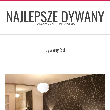
Skip
NAJLEPSZE DYWANY
to
content
DYWANY PRZEDE WSZYSTKIM
Secondary
Navigation
dywany 3d
Menu