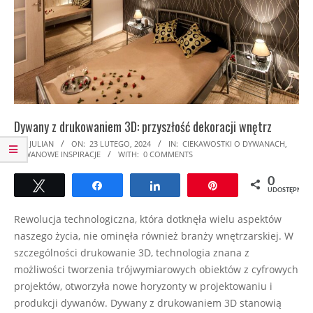
Dywany z drukowaniem 3D: przyszłość dekoracji wnętrz
2024-
BY:
JULIAN
ON:
23 LUTEGO, 2024
IN:
CIEKAWOSTKI O DYWANACH
,
DYWANOWE INSPIRACJE
WITH:
0 COMMENTS
02-
23
0
Tweetuj
Udostępnij
Udostępnij
Przypnij
UDOSTĘPNIEŃ
Rewolucja technologiczna, która dotknęła wielu aspektów
naszego życia, nie ominęła również branży wnętrzarskiej. W
szczególności drukowanie 3D, technologia znana z
możliwości tworzenia trójwymiarowych obiektów z cyfrowych
projektów, otworzyła nowe horyzonty w projektowaniu i
produkcji dywanów. Dywany z drukowaniem 3D stanowią