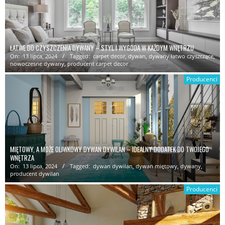
ŁATWE DO CZYSZCZENIA DYWANY – STYL I WYGODA W KAŻDYM WNĘTRZU
On:
13 lipca, 2024
Tagged:
carpet decor
,
dywan
,
dywany łatwo czyszczące
,
nowoczesne dywany
,
producent carpet decor
Producenci
MIĘTOWY, A MOŻE OLIWKOWY DYWAN DYWILAN – IDEALNY DODATEK DO TWOJEGO
WNĘTRZA
On:
13 lipca, 2024
Tagged:
dywan dywilan
,
dywan miętowy
,
dywany
,
producent dywilan
Producenci