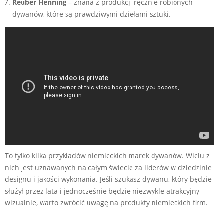
Reuber Henning
– znana z produkcji ręcznie robionych
dywanów, które są prawdziwymi dziełami sztuki.
To tylko kilka przykładów niemieckich marek dywanów. Wielu z
nich jest uznawanych na całym świecie za liderów w dziedzinie
designu i jakości wykonania. Jeśli szukasz dywanu, który będzie
służył przez lata i jednocześnie będzie niezwykle atrakcyjny
wizualnie, warto zwrócić uwagę na produkty niemieckich firm.