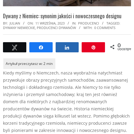
Dywany z Niemiec: synonim jakości i nowoczesnego designu
BY:
JULIAN
ON:
11 WRZEŚNIA, 2023
IN:
PRODUCENCI
TAGGED:
DYWANY NIEMIECKIE
,
PRODUCENCI DYWANÓW
WITH:
0 COMMENTS
0
Tweetuj
Udostępnij
Udostępnij
Przypnij
UDOSTĘPNI
Kiedy myślimy o Niemczech, nasza wyobraźnia natychmiast
przywołuje obrazy precyzyjnych samochodów, zaawansowanej
technologii i dokładnego rzemiosła. Ale Niemcy to nie tylko
inżynieria i przemysł samochodowy; kraj ten jest również
domem dla niektórych z najbardziej renomowanych
producentów dywanów na świecie. Historia niemieckiej
produkcji dywanów sięga kilkuset lat wstecz. Pomimo głębokich
korzeni tradycyjnego rzemiosła, niemieccy producenci zawsze
byli pionierami w zakresie innowacji i nowoczesnego designu.