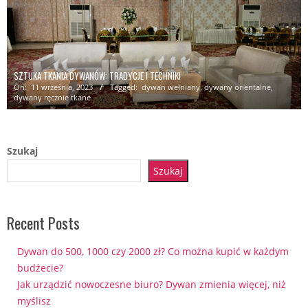
SZTUKA TKANIA DYWANÓW: TRADYCJE I TECHNIKI
On:
11 września, 2023
Tagged:
dywan wełniany
,
dywany orientalne
,
dywany ręcznie tkane
Szukaj
Szukaj
Recent Posts
Dywan do 500, 1000 czy 2000 zł? Co można kupić w każdym
budżecie?
Jak urządzić nowoczesne biuro? Dywan zmienia więcej, niż
myślisz