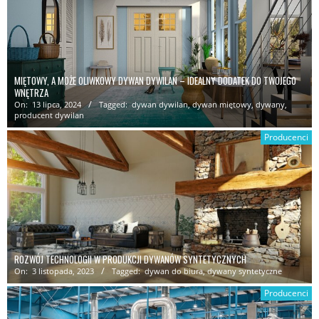
MIĘTOWY, A MOŻE OLIWKOWY DYWAN DYWILAN – IDEALNY DODATEK DO TWOJEGO
WNĘTRZA
On:
13 lipca, 2024
Tagged:
dywan dywilan
,
dywan miętowy
,
dywany
,
producent dywilan
Producenci
ROZWÓJ TECHNOLOGII W PRODUKCJI DYWANÓW SYNTETYCZNYCH
On:
3 listopada, 2023
Tagged:
dywan do biura
,
dywany syntetyczne
Producenci