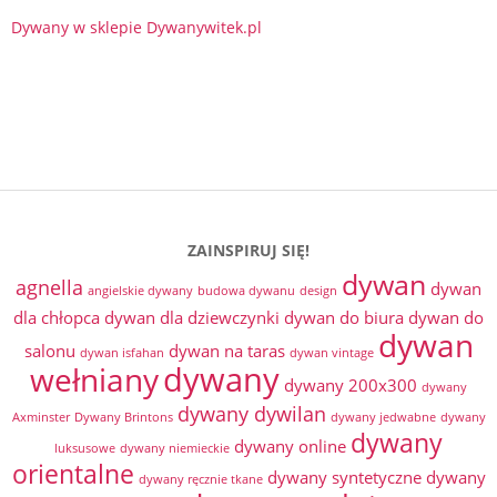
Dywany w sklepie Dywanywitek.pl
ZAINSPIRUJ SIĘ!
dywan
agnella
dywan
angielskie dywany
budowa dywanu
design
dla chłopca
dywan dla dziewczynki
dywan do biura
dywan do
dywan
salonu
dywan na taras
dywan isfahan
dywan vintage
dywany
wełniany
dywany 200x300
dywany
dywany dywilan
Axminster
Dywany Brintons
dywany jedwabne
dywany
dywany
dywany online
luksusowe
dywany niemieckie
orientalne
dywany syntetyczne
dywany
dywany ręcznie tkane