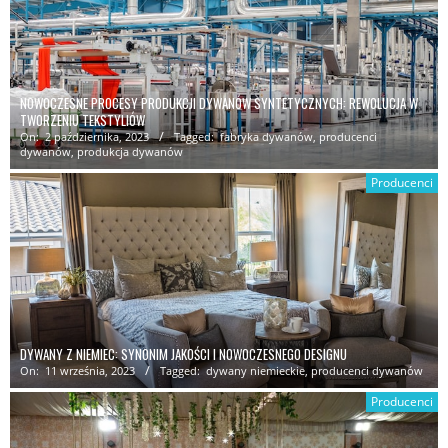
NOWOCZESNE PROCESY PRODUKCJI DYWANÓW SYNTETYCZNYCH: REWOLUCJA W
TWORZENIU TEKSTYLIÓW
On:
2 października, 2023
Tagged:
fabryka dywanów
,
producenci
dywanów
,
produkcja dywanów
Producenci
DYWANY Z NIEMIEC: SYNONIM JAKOŚCI I NOWOCZESNEGO DESIGNU
On:
11 września, 2023
Tagged:
dywany niemieckie
,
producenci dywanów
Producenci