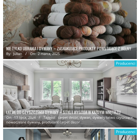
NIE TYLKO UBRANIA I DYWANY – ZASKAKUJĄCE PRODUKTY POWSTAJĄCE Z WEŁNY
By:
Julian
On:
2 marca, 2025
Producenci
ŁATWE DO CZYSZCZENIA DYWANY – STYL I WYGODA W KAŻDYM WNĘTRZU
On:
13 lipca, 2024
Tagged:
carpet decor
,
dywan
,
dywany łatwo czyszczące
,
nowoczesne dywany
,
producent carpet decor
Producenci