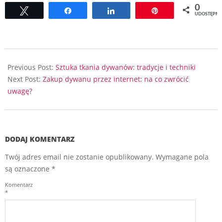
0
Tweetuj
Udostępnij
Udostępnij
Przypnij
UDOSTĘPNI
2023-
09-
Previous Post:
Sztuka tkania dywanów: tradycje i techniki
11
Next Post:
Zakup dywanu przez internet: na co zwrócić
uwagę?
DODAJ KOMENTARZ
Twój adres email nie zostanie opublikowany.
Wymagane pola
są oznaczone
*
Komentarz
*