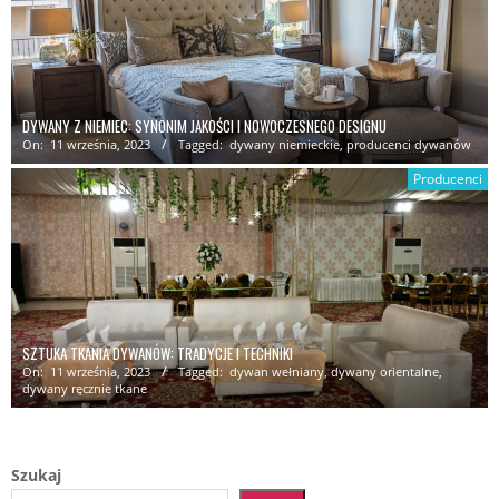
DYWANY Z NIEMIEC: SYNONIM JAKOŚCI I NOWOCZESNEGO DESIGNU
On:
11 września, 2023
Tagged:
dywany niemieckie
,
producenci dywanów
Producenci
SZTUKA TKANIA DYWANÓW: TRADYCJE I TECHNIKI
On:
11 września, 2023
Tagged:
dywan wełniany
,
dywany orientalne
,
dywany ręcznie tkane
Szukaj