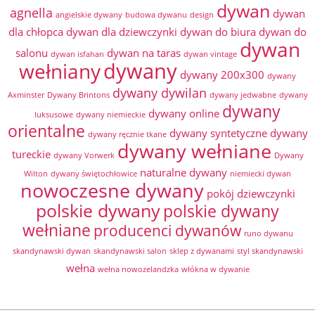
dywan
agnella
dywan
angielskie dywany
budowa dywanu
design
dla chłopca
dywan dla dziewczynki
dywan do biura
dywan do
dywan
salonu
dywan na taras
dywan isfahan
dywan vintage
dywany
wełniany
dywany 200x300
dywany
dywany dywilan
Axminster
Dywany Brintons
dywany jedwabne
dywany
dywany
dywany online
luksusowe
dywany niemieckie
orientalne
dywany syntetyczne
dywany
dywany ręcznie tkane
dywany wełniane
tureckie
dywany Vorwerk
Dywany
naturalne dywany
Wilton
dywany świętochłowice
niemiecki dywan
nowoczesne dywany
pokój dziewczynki
polskie dywany
polskie dywany
wełniane
producenci dywanów
runo dywanu
skandynawski dywan
skandynawski salon
sklep z dywanami
styl skandynawski
wełna
wełna nowozelandzka
włókna w dywanie