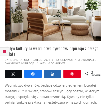
Wpływ kultury na wzornictwo dywanów: inspiracje z całego
świata
2024-
BY:
JULIAN
ON:
1 LUTEGO, 2024
IN:
CIEKAWOSTKI O DYWANACH
,
DYWANOWE INSPIRACJE
WITH:
0 COMMENTS
02-
01
0
Tweetuj
Udostępnij
Udostępnij
Przypnij
UDOSTĘPNIEŃ
Wzornictwo dywanów, będące odzwierciedleniem bogatej
mozaiki kultur świata, stanowi fascynujący obszar, w którym
tradycja spotyka się z nowoczesnością. Dywany nie tylko
pełnią funkcję praktyczną i estetyczną w naszych domach,