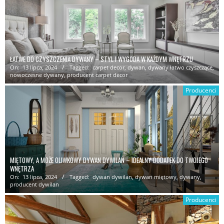
ŁATWE DO CZYSZCZENIA DYWANY – STYL I WYGODA W KAŻDYM WNĘTRZU
On:
13 lipca, 2024
Tagged:
carpet decor
,
dywan
,
dywany łatwo czyszczące
,
nowoczesne dywany
,
producent carpet decor
Producenci
MIĘTOWY, A MOŻE OLIWKOWY DYWAN DYWILAN – IDEALNY DODATEK DO TWOJEGO
WNĘTRZA
On:
13 lipca, 2024
Tagged:
dywan dywilan
,
dywan miętowy
,
dywany
,
producent dywilan
Producenci