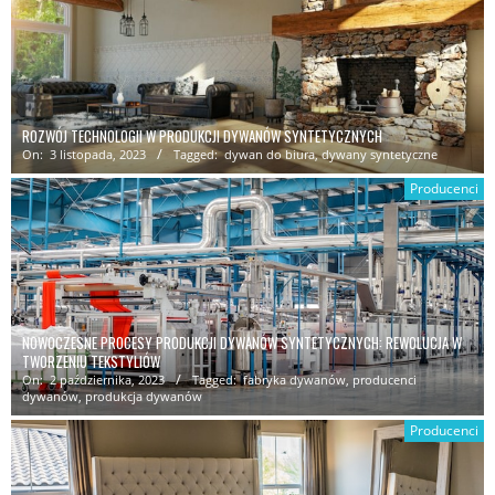
ROZWÓJ TECHNOLOGII W PRODUKCJI DYWANÓW SYNTETYCZNYCH
On:
3 listopada, 2023
Tagged:
dywan do biura
,
dywany syntetyczne
Producenci
NOWOCZESNE PROCESY PRODUKCJI DYWANÓW SYNTETYCZNYCH: REWOLUCJA W
TWORZENIU TEKSTYLIÓW
On:
2 października, 2023
Tagged:
fabryka dywanów
,
producenci
dywanów
,
produkcja dywanów
Producenci