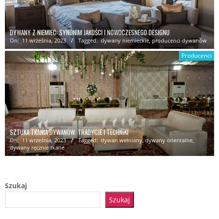
DYWANY Z NIEMIEC: SYNONIM JAKOŚCI I NOWOCZESNEGO DESIGNU
On:
11 września, 2023
Tagged:
dywany niemieckie
,
producenci dywanów
Producenci
SZTUKA TKANIA DYWANÓW: TRADYCJE I TECHNIKI
On:
11 września, 2023
Tagged:
dywan wełniany
,
dywany orientalne
,
dywany ręcznie tkane
Szukaj
Szukaj