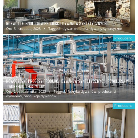
ROZWÓJ TECHNOLOGII W PRODUKCJI DYWANÓW SYNTETYCZNYCH
On:
3 listopada, 2023
Tagged:
dywan do biura
,
dywany syntetyczne
Producenci
NOWOCZESNE PROCESY PRODUKCJI DYWANÓW SYNTETYCZNYCH: REWOLUCJA W
TWORZENIU TEKSTYLIÓW
On:
2 października, 2023
Tagged:
fabryka dywanów
,
producenci
dywanów
,
produkcja dywanów
Producenci