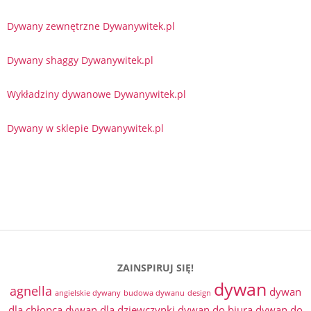
Dywany zewnętrzne Dywanywitek.pl
Dywany shaggy Dywanywitek.pl
Wykładziny dywanowe Dywanywitek.pl
Dywany w sklepie Dywanywitek.pl
ZAINSPIRUJ SIĘ!
dywan
agnella
dywan
angielskie dywany
budowa dywanu
design
dla chłopca
dywan dla dziewczynki
dywan do biura
dywan do