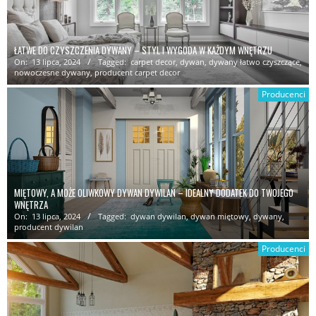
ŁATWE DO CZYSZCZENIA DYWANY – STYL I WYGODA W KAŻDYM WNĘTRZU
On:
13 lipca, 2024
Tagged:
carpet decor
,
dywan
,
dywany łatwo czyszczące
,
nowoczesne dywany
,
producent carpet decor
Producenci
MIĘTOWY, A MOŻE OLIWKOWY DYWAN DYWILAN – IDEALNY DODATEK DO TWOJEGO
WNĘTRZA
On:
13 lipca, 2024
Tagged:
dywan dywilan
,
dywan miętowy
,
dywany
,
producent dywilan
Producenci