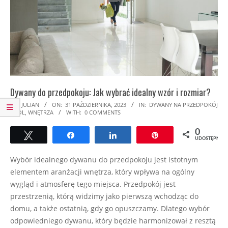
Dywany do przedpokoju: Jak wybrać idealny wzór i rozmiar?
2023-
BY:
JULIAN
ON:
31 PAŹDZIERNIKA, 2023
IN:
DYWANY NA PRZEDPOKÓJ
I HOL
,
WNĘTRZA
WITH:
0 COMMENTS
10-
31
0
Tweetuj
Udostępnij
Udostępnij
Przypnij
UDOSTĘPNIEŃ
Wybór idealnego dywanu do przedpokoju jest istotnym
elementem aranżacji wnętrza, który wpływa na ogólny
wygląd i atmosferę tego miejsca. Przedpokój jest
przestrzenią, którą widzimy jako pierwszą wchodząc do
domu, a także ostatnią, gdy go opuszczamy. Dlatego wybór
odpowiedniego dywanu, który będzie harmonizował z resztą