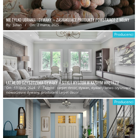
NIE TYLKO UBRANIA I DYWANY – ZASKAKUJĄCE PRODUKTY POWSTAJĄCE Z WEŁNY
By:
Julian
On:
2 marca, 2025
Producenci
ŁATWE DO CZYSZCZENIA DYWANY – STYL I WYGODA W KAŻDYM WNĘTRZU
On:
13 lipca, 2024
Tagged:
carpet decor
,
dywan
,
dywany łatwo czyszczące
,
nowoczesne dywany
,
producent carpet decor
Producenci