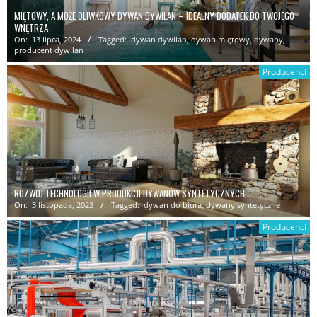
MIĘTOWY, A MOŻE OLIWKOWY DYWAN DYWILAN – IDEALNY DODATEK DO TWOJEGO
WNĘTRZA
On:
13 lipca, 2024
Tagged:
dywan dywilan
,
dywan miętowy
,
dywany
,
producent dywilan
Producenci
ROZWÓJ TECHNOLOGII W PRODUKCJI DYWANÓW SYNTETYCZNYCH
On:
3 listopada, 2023
Tagged:
dywan do biura
,
dywany syntetyczne
Producenci