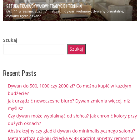
SZTUKA TKANIA DYWANÓW: TRADYCJE I TECHNIKI
On:
11 września, 2023
Tagged:
dywan wełniany
,
dywany orientalne
,
dywany ręcznie tkane
Szukaj
Szukaj
Recent Posts
Dywan do 500, 1000 czy 2000 zł? Co można kupić w każdym
budżecie?
Jak urządzić nowoczesne biuro? Dywan zmienia więcej, niż
myślisz
Czy dywan może wyblaknąć od słońca? Jak chronić kolory przy
dużych oknach?
Abstrakcyjny czy gładki dywan do minimalistycznego salonu?
Metamorfoza pokoju dziecka w 48 godzin! Sprytny remont w