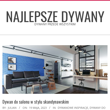
Skip
NAJLEPSZE DYWANY
to
content
DYWANY PRZEDE WSZYSTKIM
Secondary
Navigation
Menu
Dywan do salonu w stylu skandynawskim
BY:
JULIAN
ON:
19 MAJA, 2023
IN:
DYWANOWE INSPIRACJE
,
DYWANY DO