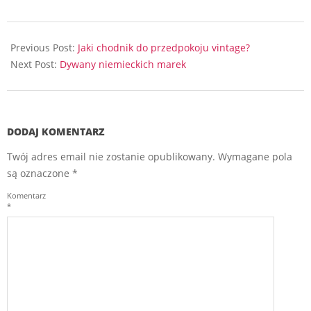
2023-
05-
Previous Post:
Jaki chodnik do przedpokoju vintage?
19
Next Post:
Dywany niemieckich marek
DODAJ KOMENTARZ
Twój adres email nie zostanie opublikowany.
Wymagane pola
są oznaczone
*
Komentarz
*