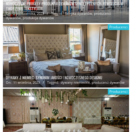
NOWOCZESNE PROCESY PRODUKCJI DYWANÓW SYNTETYCZNYCH: REWOLUCJA W
TWORZENIU TEKSTYLIÓW
On:
2 października, 2023
Tagged:
fabryka dywanów
,
producenci
dywanów
,
produkcja dywanów
Producenci
DYWANY Z NIEMIEC: SYNONIM JAKOŚCI I NOWOCZESNEGO DESIGNU
On:
11 września, 2023
Tagged:
dywany niemieckie
,
producenci dywanów
Producenci