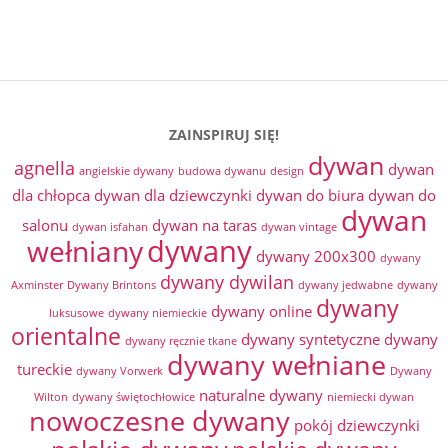
ZAINSPIRUJ SIĘ!
dywan
agnella
dywan
angielskie dywany
budowa dywanu
design
dla chłopca
dywan dla dziewczynki
dywan do biura
dywan do
dywan
salonu
dywan na taras
dywan isfahan
dywan vintage
dywany
wełniany
dywany 200x300
dywany
dywany dywilan
Axminster
Dywany Brintons
dywany jedwabne
dywany
dywany
dywany online
luksusowe
dywany niemieckie
orientalne
dywany syntetyczne
dywany
dywany ręcznie tkane
dywany wełniane
tureckie
dywany Vorwerk
Dywany
naturalne dywany
Wilton
dywany świętochłowice
niemiecki dywan
nowoczesne dywany
pokój dziewczynki