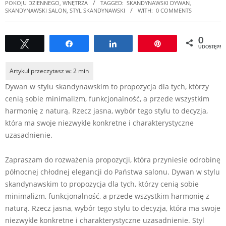
POKOJU DZIENNEGO
,
WNĘTRZA
TAGGED:
SKANDYNAWSKI DYWAN
,
SKANDYNAWSKI SALON
,
STYL SKANDYNAWSKI
WITH:
0 COMMENTS
0
Tweetuj
Udostępnij
Udostępnij
Przypnij
UDOSTĘPNI
Dywan w stylu skandynawskim to propozycja dla tych, którzy
cenią sobie minimalizm, funkcjonalność, a przede wszystkim
harmonię z naturą. Rzecz jasna, wybór tego stylu to decyzja,
która ma swoje niezwykle konkretne i charakterystyczne
uzasadnienie.
Zapraszam do rozważenia propozycji, która przyniesie odrobinę
północnej chłodnej elegancji do Państwa salonu. Dywan w stylu
skandynawskim to propozycja dla tych, którzy cenią sobie
minimalizm, funkcjonalność, a przede wszystkim harmonię z
naturą. Rzecz jasna, wybór tego stylu to decyzja, która ma swoje
niezwykle konkretne i charakterystyczne uzasadnienie. Styl