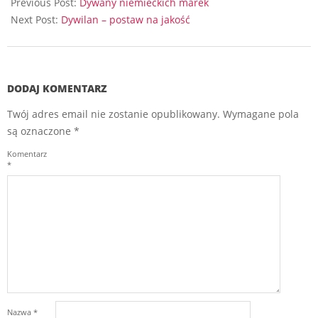
05-
Previous Post:
Dywany niemieckich marek
19
Next Post:
Dywilan – postaw na jakość
DODAJ KOMENTARZ
Twój adres email nie zostanie opublikowany.
Wymagane pola
są oznaczone
*
Komentarz
*
Nazwa
*