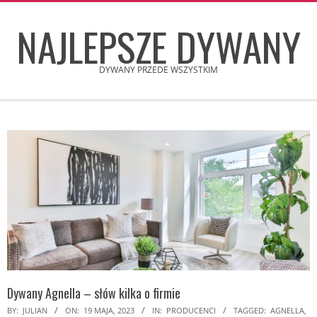
Skip
NAJLEPSZE DYWANY
to
content
DYWANY PRZEDE WSZYSTKIM
Secondary
Navigation
Menu
Dywany Agnella – słów kilka o firmie
BY:
JULIAN
ON:
19 MAJA, 2023
IN:
PRODUCENCI
TAGGED:
AGNELLA
,