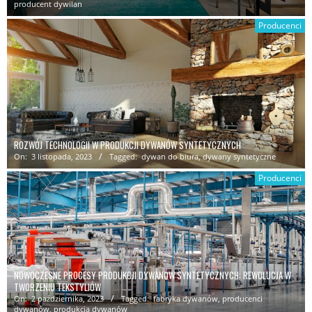
producent dywilan
Producenci
ROZWÓJ TECHNOLOGII W PRODUKCJI DYWANÓW SYNTETYCZNYCH
On:
3 listopada, 2023
Tagged:
dywan do biura
,
dywany syntetyczne
Producenci
NOWOCZESNE PROCESY PRODUKCJI DYWANÓW SYNTETYCZNYCH: REWOLUCJA W
TWORZENIU TEKSTYLIÓW
On:
2 października, 2023
Tagged:
fabryka dywanów
,
producenci
dywanów
,
produkcja dywanów