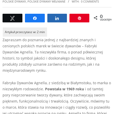
POLSKIE DYWANY
,
POLSKIE DYWANY WEŁNIANE
WITH:
0 COMMENTS
0
Tweetuj
Udostępnij
Udostępnij
Przypnij
UDOSTĘPNI
Zapraszam do poznania jednej z najbardziej znanych i
cenionych polskich marek w świecie dywanów – Fabryki
Dywanów Agnella. Ta niezwykła firma, o ponad półwiecznej
historii, to symbol jakości i doskonałego designu, której
produkty zdobyły uznanie zarówno na rodzimym, jak i na
międzynarodowym rynku.
Fabryka Dywanów Agnella, z siedzibą w Białymstoku, to marka o
niezwykłym rodowodzie.
Powstała w 1969 roku
i od tamtej
pory nieprzerwanie tworzy dywany, które zachwycają swoim
pięknem, funkcjonalnością i trwałością. Oczywiście, mówimy tu
o marce, która stawia na innowacje i ciągły rozwój, co pozwoliło
jej utrzymać wysoką pozycję na rynku. Agnella to firma, której