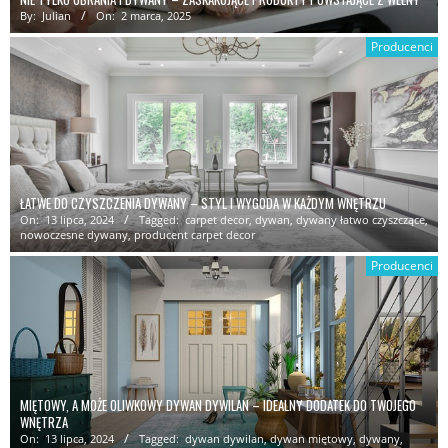
By:
Julian
On:
2 marca, 2025
Producenci
ŁATWE DO CZYSZCZENIA DYWANY – STYL I WYGODA W KAŻDYM WNĘTRZU
On:
13 lipca, 2024
Tagged:
carpet decor
,
dywan
,
dywany łatwo czyszczące
,
nowoczesne dywany
,
producent carpet decor
Producenci
MIĘTOWY, A MOŻE OLIWKOWY DYWAN DYWILAN – IDEALNY DODATEK DO TWOJEGO
WNĘTRZA
On:
13 lipca, 2024
Tagged:
dywan dywilan
,
dywan miętowy
,
dywany
,