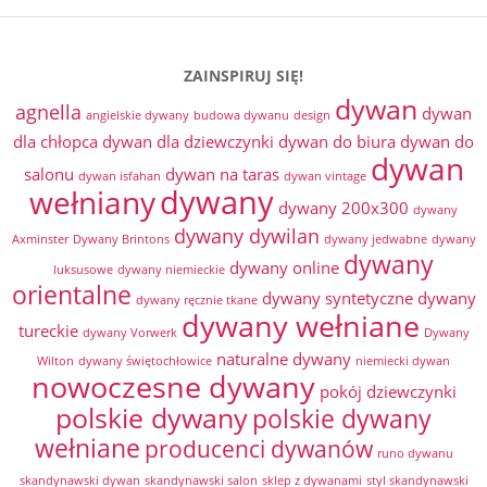
ZAINSPIRUJ SIĘ!
dywan
agnella
dywan
angielskie dywany
budowa dywanu
design
dla chłopca
dywan dla dziewczynki
dywan do biura
dywan do
dywan
salonu
dywan na taras
dywan isfahan
dywan vintage
dywany
wełniany
dywany 200x300
dywany
dywany dywilan
Axminster
Dywany Brintons
dywany jedwabne
dywany
dywany
dywany online
luksusowe
dywany niemieckie
orientalne
dywany syntetyczne
dywany
dywany ręcznie tkane
dywany wełniane
tureckie
dywany Vorwerk
Dywany
naturalne dywany
Wilton
dywany świętochłowice
niemiecki dywan
nowoczesne dywany
pokój dziewczynki
polskie dywany
polskie dywany
wełniane
producenci dywanów
runo dywanu
skandynawski dywan
skandynawski salon
sklep z dywanami
styl skandynawski