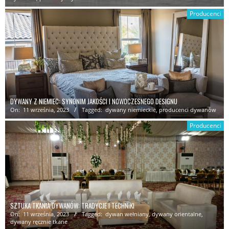
Producenci
DYWANY Z NIEMIEC: SYNONIM JAKOŚCI I NOWOCZESNEGO DESIGNU
On:
11 września, 2023
Tagged:
dywany niemieckie
,
producenci dywanów
Producenci
SZTUKA TKANIA DYWANÓW: TRADYCJE I TECHNIKI
On:
11 września, 2023
Tagged:
dywan wełniany
,
dywany orientalne
,
dywany ręcznie tkane