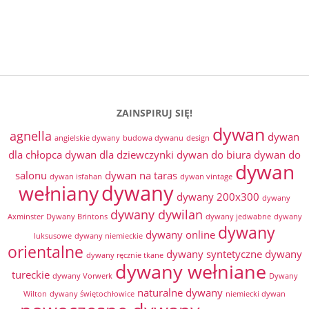
ZAINSPIRUJ SIĘ!
dywan
agnella
dywan
angielskie dywany
budowa dywanu
design
dla chłopca
dywan dla dziewczynki
dywan do biura
dywan do
dywan
salonu
dywan na taras
dywan isfahan
dywan vintage
dywany
wełniany
dywany 200x300
dywany
dywany dywilan
Axminster
Dywany Brintons
dywany jedwabne
dywany
dywany
dywany online
luksusowe
dywany niemieckie
orientalne
dywany syntetyczne
dywany
dywany ręcznie tkane
dywany wełniane
tureckie
dywany Vorwerk
Dywany
naturalne dywany
Wilton
dywany świętochłowice
niemiecki dywan