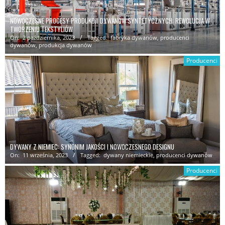
NOWOCZESNE PROCESY PRODUKCJI DYWANÓW SYNTETYCZNYCH: REWOLUCJA W
TWORZENIU TEKSTYLIÓW
On:
2 października, 2023
Tagged:
fabryka dywanów
,
producenci
dywanów
,
produkcja dywanów
Producenci
DYWANY Z NIEMIEC: SYNONIM JAKOŚCI I NOWOCZESNEGO DESIGNU
On:
11 września, 2023
Tagged:
dywany niemieckie
,
producenci dywanów
Producenci