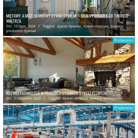
MIĘTOWY, A MOŻE OLIWKOWY DYWAN DYWILAN – IDEALNY DODATEK DO TWOJEGO
WNĘTRZA
On:
13 lipca, 2024
Tagged:
dywan dywilan
,
dywan miętowy
,
dywany
,
producent dywilan
Producenci
ROZWÓJ TECHNOLOGII W PRODUKCJI DYWANÓW SYNTETYCZNYCH
On:
3 listopada, 2023
Tagged:
dywan do biura
,
dywany syntetyczne
Producenci