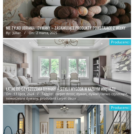
NIE TYLKO UBRANIA I DYWANY – ZASKAKUJĄCE PRODUKTY POWSTAJĄCE Z WEŁNY
By:
Julian
On:
2 marca, 2025
Producenci
ŁATWE DO CZYSZCZENIA DYWANY – STYL I WYGODA W KAŻDYM WNĘTRZU
On:
13 lipca, 2024
Tagged:
carpet decor
,
dywan
,
dywany łatwo czyszczące
,
nowoczesne dywany
,
producent carpet decor
Producenci