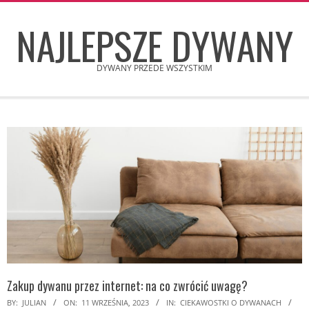
Skip
NAJLEPSZE DYWANY
to
content
DYWANY PRZEDE WSZYSTKIM
Secondary
Navigation
Menu
Zakup dywanu przez internet: na co zwrócić uwagę?
BY:
JULIAN
ON:
11 WRZEŚNIA, 2023
IN:
CIEKAWOSTKI O DYWANACH