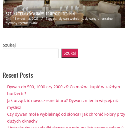
SZTUKA TKANIA DYWANÓW: TRADYCJE I TECHNIKI
On:
11 września, 2023
Tagged:
dywan wełniany
,
dywany orientalne
,
dywany ręcznie tkane
Szukaj
Szukaj
Recent Posts
Dywan do 500, 1000 czy 2000 zł? Co można kupić w każdym
budżecie?
Jak urządzić nowoczesne biuro? Dywan zmienia więcej, niż
myślisz
Czy dywan może wyblaknąć od słońca? Jak chronić kolory przy
dużych oknach?
Abstrakcyjny czy gładki dywan do minimalistycznego salonu?