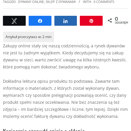
TAGGED:
DYWANY ONLINE
,
SKLEP Z DYWANAMI
WITH:
0 COMMENTS
0
Tweetuj
Udostępnij
Udostępnij
Przypnij
UDOSTĘPNI
Zakupy online stały się naszą codziennością, a rynek dywanów
nie jest tu żadnym wyjątkiem. Kiedy decydujemy się na zakup
dywanu w sieci, warto zwrócić uwagę na kilka istotnych kwestii,
które pomogą nam dokonać świadomego wyboru.
Dokładna lektura opisu produktu to podstawa. Zawarte tam
informacje o materiałach, z których został wykonany dywan,
wymiarach czy sposobie pielęgnacji pozwalają ocenić, czy dany
produkt spełni nasze oczekiwania. Nie bez znaczenia są też
zdjęcia – im bardziej szczegółowe i liczne, tym lepiej. Dzięki nim
możemy ocenić fakturę dywanu czy dokładność wykonania.