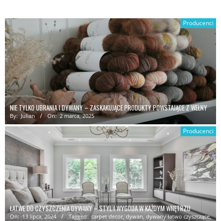
Producenci
NIE TYLKO UBRANIA I DYWANY – ZASKAKUJĄCE PRODUKTY POWSTAJĄCE Z WEŁNY
By:
Julian
On:
2 marca, 2025
Producenci
ŁATWE DO CZYSZCZENIA DYWANY – STYL I WYGODA W KAŻDYM WNĘTRZU
On:
13 lipca, 2024
Tagged:
carpet decor
,
dywan
,
dywany łatwo czyszczące
,