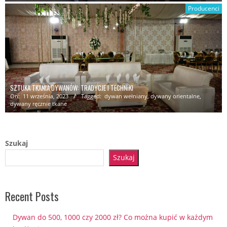
Producenci
SZTUKA TKANIA DYWANÓW: TRADYCJE I TECHNIKI
On:
11 września, 2023
Tagged:
dywan wełniany
,
dywany orientalne
,
dywany ręcznie tkane
Szukaj
Szukaj
Recent Posts
Dywan do 500, 1000 czy 2000 zł? Co można kupić w każdym