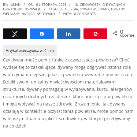
BY:
JULIAN
ON:
6 LISTOPADA, 2024
IN:
CIEKAWOSTKI O DYWANACH
,
DYWANOWE INSPIRACJE
TAGGED:
ALERGIA
,
DYWAN WEŁNIANY
,
DYWANY
WEŁNIANE
,
NATURALNE DYWANY
WITH:
0 COMMENTS
0
Tweetuj
Udostępnij
Udostępnij
Przypnij
UDOSTĘPNI
Czy dywan może pełnić funkcję oczyszczacza powietrza? Choć
wydaje się to zaskakujące, dywany mogą odgrywać istotną rolę
w utrzymaniu lepszej jakości powietrza wewnątrz pomieszczeń.
Dzięki swoim unikalnym właściwościom materiałowym i
strukturze, dywany pomagają w wyłapywaniu kurzu, alergenów
oraz innych drobnych cząsteczek, które unoszą się w powietrzu
i mogą wpływać na nasze zdrowie. Zrozumienie, jak dywany
działają w kontekście oczyszczania powietrza, może pomóc nam
w lepszym dbaniu o jakość środowiska, w którym przebywamy
na co dzień.