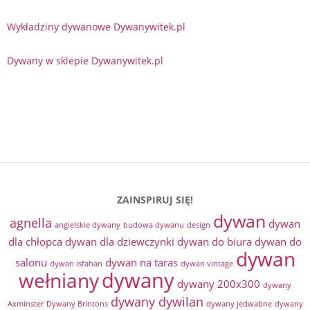
Wykładziny dywanowe Dywanywitek.pl
Dywany w sklepie Dywanywitek.pl
ZAINSPIRUJ SIĘ!
dywan
agnella
dywan
angielskie dywany
budowa dywanu
design
dla chłopca
dywan dla dziewczynki
dywan do biura
dywan do
dywan
salonu
dywan na taras
dywan isfahan
dywan vintage
dywany
wełniany
dywany 200x300
dywany
dywany dywilan
Axminster
Dywany Brintons
dywany jedwabne
dywany