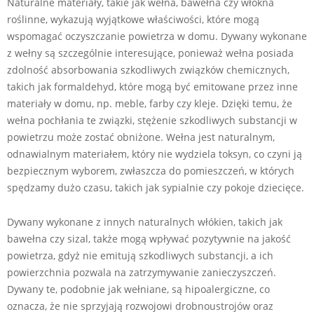
Naturalne materiały, takie jak wełna, bawełna czy włókna
roślinne, wykazują wyjątkowe właściwości, które mogą
wspomagać oczyszczanie powietrza w domu. Dywany wykonane
z wełny są szczególnie interesujące, ponieważ wełna posiada
zdolność absorbowania szkodliwych związków chemicznych,
takich jak formaldehyd, które mogą być emitowane przez inne
materiały w domu, np. meble, farby czy kleje. Dzięki temu, że
wełna pochłania te związki, stężenie szkodliwych substancji w
powietrzu może zostać obniżone. Wełna jest naturalnym,
odnawialnym materiałem, który nie wydziela toksyn, co czyni ją
bezpiecznym wyborem, zwłaszcza do pomieszczeń, w których
spędzamy dużo czasu, takich jak sypialnie czy pokoje dziecięce.
Dywany wykonane z innych naturalnych włókien, takich jak
bawełna czy sizal, także mogą wpływać pozytywnie na jakość
powietrza, gdyż nie emitują szkodliwych substancji, a ich
powierzchnia pozwala na zatrzymywanie zanieczyszczeń.
Dywany te, podobnie jak wełniane, są hipoalergiczne, co
oznacza, że nie sprzyjają rozwojowi drobnoustrojów oraz