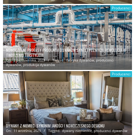
Producenci
NOWOCZESNE PROCESY PRODUKCJI DYWANÓW SYNTETYCZNYCH: REWOLUCJA W
TWORZENIU TEKSTYLIÓW
On:
2 października, 2023
Tagged:
fabryka dywanów
,
producenci
dywanów
,
produkcja dywanów
Producenci
DYWANY Z NIEMIEC: SYNONIM JAKOŚCI I NOWOCZESNEGO DESIGNU
On:
11 września, 2023
Tagged:
dywany niemieckie
,
producenci dywanów