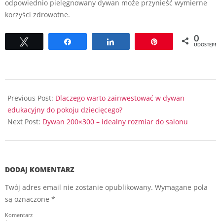
odpowiednio pielęgnowany dywan może przynieść wymierne
korzyści zdrowotne.
0
Tweetuj
Udostępnij
Udostępnij
Przypnij
UDOSTĘPNI
2024-
11-
Previous Post:
Dlaczego warto zainwestować w dywan
06
edukacyjny do pokoju dziecięcego?
Next Post:
Dywan 200×300 – idealny rozmiar do salonu
DODAJ KOMENTARZ
Twój adres email nie zostanie opublikowany.
Wymagane pola
są oznaczone
*
Komentarz