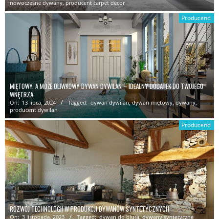
nowoczesne dywany
,
producent carpet decor
Producenci
MIĘTOWY, A MOŻE OLIWKOWY DYWAN DYWILAN – IDEALNY DODATEK DO TWOJEGO
WNĘTRZA
On:
13 lipca, 2024
Tagged:
dywan dywilan
,
dywan miętowy
,
dywany
,
producent dywilan
Producenci
ROZWÓJ TECHNOLOGII W PRODUKCJI DYWANÓW SYNTETYCZNYCH
On:
3 listopada, 2023
Tagged:
dywan do biura
,
dywany syntetyczne