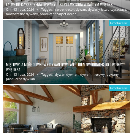
ŁATWE DO CZYSZCZENIA DYWANY – STYL I WYGODA W KAŻDYM WNĘTRZU
On:
13 lipca, 2024
Tagged:
carpet decor
,
dywan
,
dywany łatwo czyszczące
,
nowoczesne dywany
,
producent carpet decor
Producenci
MIĘTOWY, A MOŻE OLIWKOWY DYWAN DYWILAN – IDEALNY DODATEK DO TWOJEGO
WNĘTRZA
On:
13 lipca, 2024
Tagged:
dywan dywilan
,
dywan miętowy
,
dywany
,
producent dywilan
Producenci