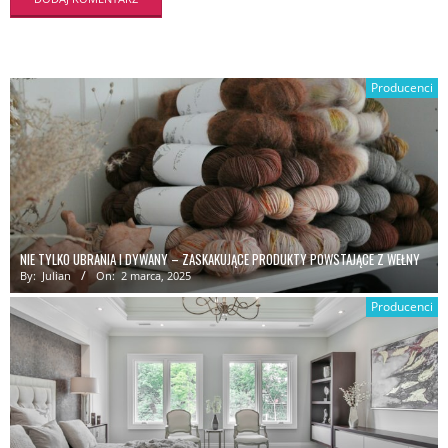
Producenci
NIE TYLKO UBRANIA I DYWANY – ZASKAKUJĄCE PRODUKTY POWSTAJĄCE Z WEŁNY
By:
Julian
On:
2 marca, 2025
Producenci