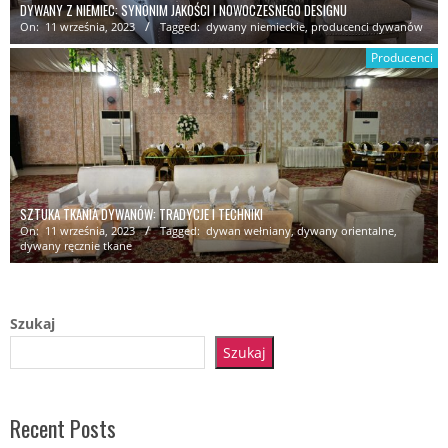
DYWANY Z NIEMIEC: SYNONIM JAKOŚCI I NOWOCZESNEGO DESIGNU
On:
11 września, 2023
Tagged:
dywany niemieckie
,
producenci dywanów
Producenci
SZTUKA TKANIA DYWANÓW: TRADYCJE I TECHNIKI
On:
11 września, 2023
Tagged:
dywan wełniany
,
dywany orientalne
,
dywany ręcznie tkane
Szukaj
Szukaj
Recent Posts