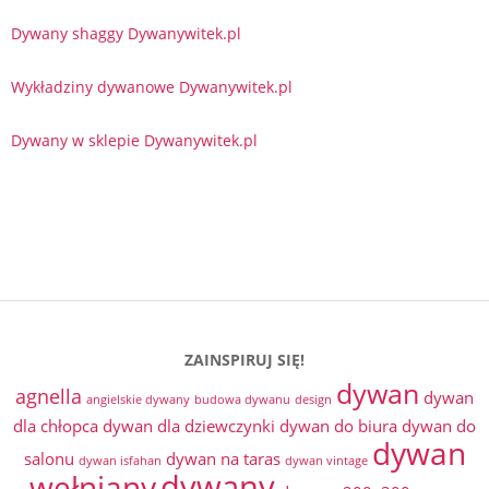
Dywany shaggy Dywanywitek.pl
Wykładziny dywanowe Dywanywitek.pl
Dywany w sklepie Dywanywitek.pl
ZAINSPIRUJ SIĘ!
dywan
agnella
dywan
angielskie dywany
budowa dywanu
design
dla chłopca
dywan dla dziewczynki
dywan do biura
dywan do
dywan
salonu
dywan na taras
dywan isfahan
dywan vintage
dywany
wełniany