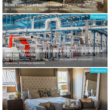
ROZWÓJ TECHNOLOGII W PRODUKCJI DYWANÓW SYNTETYCZNYCH
On:
3 listopada, 2023
Tagged:
dywan do biura
,
dywany syntetyczne
Producenci
NOWOCZESNE PROCESY PRODUKCJI DYWANÓW SYNTETYCZNYCH: REWOLUCJA W
TWORZENIU TEKSTYLIÓW
On:
2 października, 2023
Tagged:
fabryka dywanów
,
producenci
dywanów
,
produkcja dywanów
Producenci