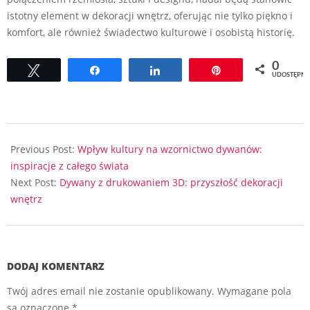
istotny element w dekoracji wnętrz, oferując nie tylko piękno i
komfort, ale również świadectwo kulturowe i osobistą historię.
0
Tweetuj
Udostępnij
Udostępnij
Przypnij
UDOSTĘPNI
2024-
02-
Previous Post:
Wpływ kultury na wzornictwo dywanów:
16
inspiracje z całego świata
Next Post:
Dywany z drukowaniem 3D: przyszłość dekoracji
wnętrz
DODAJ KOMENTARZ
Twój adres email nie zostanie opublikowany.
Wymagane pola
są oznaczone
*