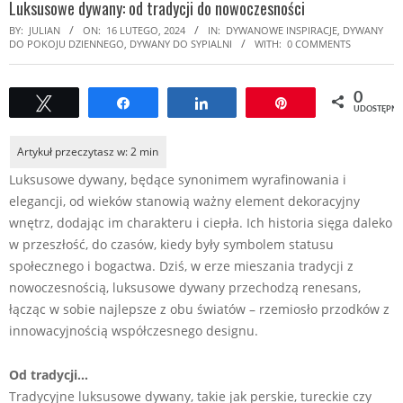
Luksusowe dywany: od tradycji do nowoczesności
BY:
JULIAN
ON:
16 LUTEGO, 2024
IN:
DYWANOWE INSPIRACJE
,
DYWANY
DO POKOJU DZIENNEGO
,
DYWANY DO SYPIALNI
WITH:
0 COMMENTS
0
Tweetuj
Udostępnij
Udostępnij
Przypnij
UDOSTĘPNI
Luksusowe dywany, będące synonimem wyrafinowania i
elegancji, od wieków stanowią ważny element dekoracyjny
wnętrz, dodając im charakteru i ciepła. Ich historia sięga daleko
w przeszłość, do czasów, kiedy były symbolem statusu
społecznego i bogactwa. Dziś, w erze mieszania tradycji z
nowoczesnością, luksusowe dywany przechodzą renesans,
łącząc w sobie najlepsze z obu światów – rzemiosło przodków z
innowacyjnością współczesnego designu.
Od tradycji…
Tradycyjne luksusowe dywany, takie jak perskie, tureckie czy