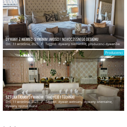
DYWANY Z NIEMIEC: SYNONIM JAKOŚCI I NOWOCZESNEGO DESIGNU
On:
11 września, 2023
Tagged:
dywany niemieckie
,
producenci dywanów
Producenci
SZTUKA TKANIA DYWANÓW: TRADYCJE I TECHNIKI
On:
11 września, 2023
Tagged:
dywan wełniany
,
dywany orientalne
,
dywany ręcznie tkane