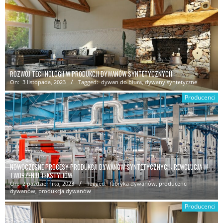
ROZWÓJ TECHNOLOGII W PRODUKCJI DYWANÓW SYNTETYCZNYCH
On:
3 listopada, 2023
Tagged:
dywan do biura
,
dywany syntetyczne
Producenci
NOWOCZESNE PROCESY PRODUKCJI DYWANÓW SYNTETYCZNYCH: REWOLUCJA W
TWORZENIU TEKSTYLIÓW
On:
2 października, 2023
Tagged:
fabryka dywanów
,
producenci
dywanów
,
produkcja dywanów
Producenci