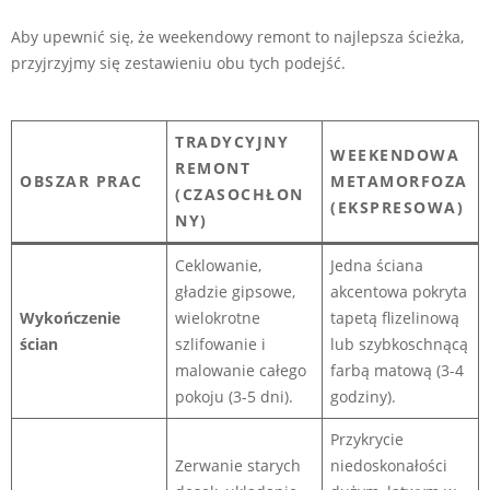
Aby upewnić się, że weekendowy remont to najlepsza ścieżka,
przyjrzyjmy się zestawieniu obu tych podejść.
TRADYCYJNY
WEEKENDOWA
REMONT
OBSZAR PRAC
METAMORFOZA
(CZASOCHŁON
(EKSPRESOWA)
NY)
Ceklowanie,
Jedna ściana
gładzie gipsowe,
akcentowa pokryta
Wykończenie
wielokrotne
tapetą flizelinową
ścian
szlifowanie i
lub szybkoschnącą
malowanie całego
farbą matową (3-4
pokoju (3-5 dni).
godziny).
Przykrycie
Zerwanie starych
niedoskonałości