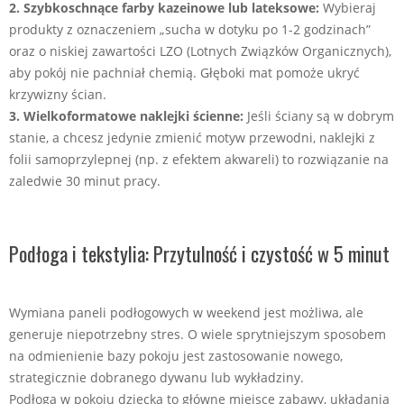
2. Szybkoschnące farby kazeinowe lub lateksowe:
Wybieraj
produkty z oznaczeniem „sucha w dotyku po 1-2 godzinach”
oraz o niskiej zawartości LZO (Lotnych Związków Organicznych),
aby pokój nie pachniał chemią. Głęboki mat pomoże ukryć
krzywizny ścian.
3. Wielkoformatowe naklejki ścienne:
Jeśli ściany są w dobrym
stanie, a chcesz jedynie zmienić motyw przewodni, naklejki z
folii samoprzylepnej (np. z efektem akwareli) to rozwiązanie na
zaledwie 30 minut pracy.
Podłoga i tekstylia: Przytulność i czystość w 5 minut
Wymiana paneli podłogowych w weekend jest możliwa, ale
generuje niepotrzebny stres. O wiele sprytniejszym sposobem
na odmienienie bazy pokoju jest zastosowanie nowego,
strategicznie dobranego dywanu lub wykładziny.
Podłoga w pokoju dziecka to główne miejsce zabawy, układania