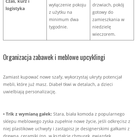
Czas, kurz i
wyłączenie pokoju
drzwiach, pokój
logistyka
z użytku na
gotowy do
minimum dwa
zamieszkania w
tygodnie.
niedzielę
wieczorem.
Organizacja zabawek i meblowe upcyklingi
Zamiast kupować nowe szafy, wykorzystaj ukryty potencjał
mebli, które już masz. Diabeł tkwi w detalach, a dzieci
uwielbiają personalizację.
• Trik z wymianą gałek:
Stara, biała komoda z popularnego
sklepu meblowego zyska zupełnie nowe życie, jeśli odkręcisz z
niej plastikowe uchwyty i zastąpisz je designerskimi gałkami z
drewna, ceramiki (np. w kształcie chmurek, gwiazdek,