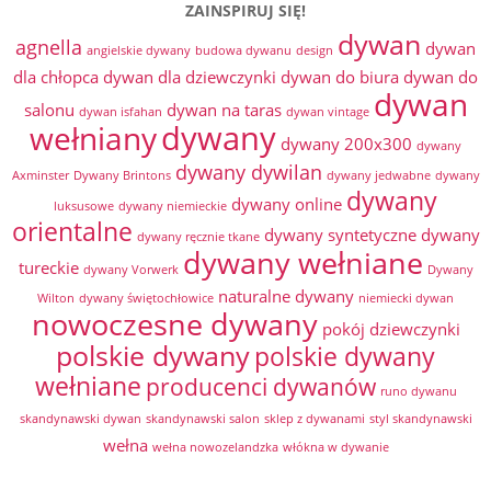
ZAINSPIRUJ SIĘ!
dywan
agnella
dywan
angielskie dywany
budowa dywanu
design
dla chłopca
dywan dla dziewczynki
dywan do biura
dywan do
dywan
salonu
dywan na taras
dywan isfahan
dywan vintage
dywany
wełniany
dywany 200x300
dywany
dywany dywilan
Axminster
Dywany Brintons
dywany jedwabne
dywany
dywany
dywany online
luksusowe
dywany niemieckie
orientalne
dywany syntetyczne
dywany
dywany ręcznie tkane
dywany wełniane
tureckie
dywany Vorwerk
Dywany
naturalne dywany
Wilton
dywany świętochłowice
niemiecki dywan
nowoczesne dywany
pokój dziewczynki
polskie dywany
polskie dywany
wełniane
producenci dywanów
runo dywanu
skandynawski dywan
skandynawski salon
sklep z dywanami
styl skandynawski
wełna
wełna nowozelandzka
włókna w dywanie