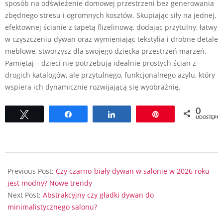
sposób na odświeżenie domowej przestrzeni bez generowania
zbędnego stresu i ogromnych kosztów. Skupiając siły na jednej,
efektownej ścianie z tapetą flizelinową, dodając przytulny, łatwy
w czyszczeniu dywan oraz wymieniając tekstylia i drobne detale
meblowe, stworzysz dla swojego dziecka przestrzeń marzeń.
Pamiętaj – dzieci nie potrzebują idealnie prostych ścian z
drogich katalogów, ale przytulnego, funkcjonalnego azylu, który
wspiera ich dynamicznie rozwijającą się wyobraźnię.
0
Tweetuj
Udostępnij
Udostępnij
Przypnij
UDOSTĘPNI
2026-
06-
Previous Post:
Czy czarno-biały dywan w salonie w 2026 roku
26
jest modny? Nowe trendy
Next Post:
Abstrakcyjny czy gładki dywan do
minimalistycznego salonu?