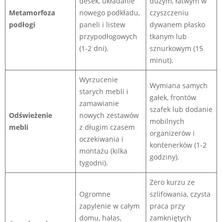
desek, układanie
dużym, łatwym w
Metamorfoza
nowego podkładu,
czyszczeniu
podłogi
paneli i listew
dywanem płasko
przypodłogowych
tkanym lub
(1-2 dni).
sznurkowym (15
minut).
Wyrzucenie
Wymiana samych
starych mebli i
gałek, frontów
zamawianie
szafek lub dodanie
Odświeżenie
nowych zestawów
mobilnych
mebli
z długim czasem
organizerów i
oczekiwania i
kontenerków (1-2
montażu (kilka
godziny).
tygodni).
Zero kurzu ze
Ogromne
szlifowania, czysta
zapylenie w całym
praca przy
domu, hałas,
zamkniętych