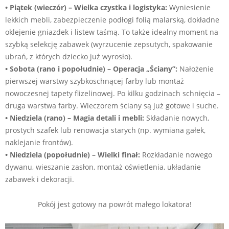
• Piątek (wieczór) – Wielka czystka i logistyka:
Wyniesienie
lekkich mebli, zabezpieczenie podłogi folią malarską, dokładne
oklejenie gniazdek i listew taśmą. To także idealny moment na
szybką selekcję zabawek (wyrzucenie zepsutych, spakowanie
ubrań, z których dziecko już wyrosło).
• Sobota (rano i popołudnie) – Operacja „Ściany”:
Nałożenie
pierwszej warstwy szybkoschnącej farby lub montaż
nowoczesnej tapety flizelinowej. Po kilku godzinach schnięcia –
druga warstwa farby. Wieczorem ściany są już gotowe i suche.
• Niedziela (rano) – Magia detali i mebli:
Składanie nowych,
prostych szafek lub renowacja starych (np. wymiana gałek,
naklejanie frontów).
• Niedziela (popołudnie) – Wielki finał:
Rozkładanie nowego
dywanu, wieszanie zasłon, montaż oświetlenia, układanie
zabawek i dekoracji.
Pokój jest gotowy na powrót małego lokatora!