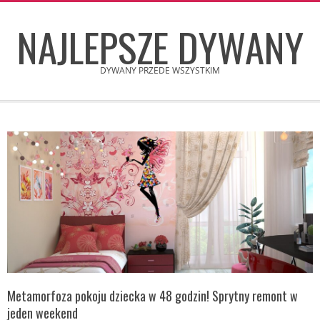
Skip
NAJLEPSZE DYWANY
to
content
DYWANY PRZEDE WSZYSTKIM
Secondary
Navigation
Menu
Metamorfoza pokoju dziecka w 48 godzin! Sprytny remont w
jeden weekend