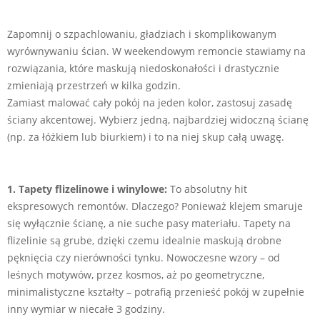
Zapomnij o szpachlowaniu, gładziach i skomplikowanym
wyrównywaniu ścian. W weekendowym remoncie stawiamy na
rozwiązania, które maskują niedoskonałości i drastycznie
zmieniają przestrzeń w kilka godzin.
Zamiast malować cały pokój na jeden kolor, zastosuj zasadę
ściany akcentowej. Wybierz jedną, najbardziej widoczną ścianę
(np. za łóżkiem lub biurkiem) i to na niej skup całą uwagę.
1. Tapety flizelinowe i winylowe:
To absolutny hit
ekspresowych remontów. Dlaczego? Ponieważ klejem smaruje
się wyłącznie ścianę, a nie suche pasy materiału. Tapety na
flizelinie są grube, dzięki czemu idealnie maskują drobne
pęknięcia czy nierówności tynku. Nowoczesne wzory – od
leśnych motywów, przez kosmos, aż po geometryczne,
minimalistyczne kształty – potrafią przenieść pokój w zupełnie
inny wymiar w niecałe 3 godziny.