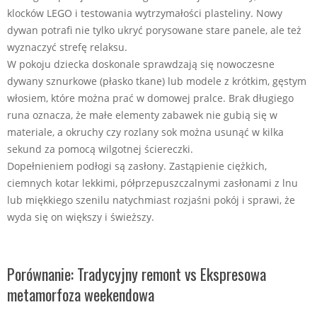
klocków LEGO i testowania wytrzymałości plasteliny. Nowy
dywan potrafi nie tylko ukryć porysowane stare panele, ale też
wyznaczyć strefę relaksu.
W pokoju dziecka doskonale sprawdzają się nowoczesne
dywany sznurkowe (płasko tkane) lub modele z krótkim, gęstym
włosiem, które można prać w domowej pralce. Brak długiego
runa oznacza, że małe elementy zabawek nie gubią się w
materiale, a okruchy czy rozlany sok można usunąć w kilka
sekund za pomocą wilgotnej ściereczki.
Dopełnieniem podłogi są zasłony. Zastąpienie ciężkich,
ciemnych kotar lekkimi, półprzepuszczalnymi zasłonami z lnu
lub miękkiego szenilu natychmiast rozjaśni pokój i sprawi, że
wyda się on większy i świeższy.
Porównanie: Tradycyjny remont vs Ekspresowa
metamorfoza weekendowa