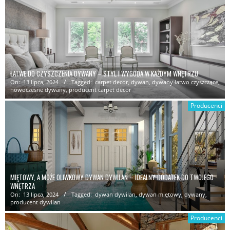
ŁATWE DO CZYSZCZENIA DYWANY – STYL I WYGODA W KAŻDYM WNĘTRZU
On:
13 lipca, 2024
Tagged:
carpet decor
,
dywan
,
dywany łatwo czyszczące
,
nowoczesne dywany
,
producent carpet decor
Producenci
MIĘTOWY, A MOŻE OLIWKOWY DYWAN DYWILAN – IDEALNY DODATEK DO TWOJEGO
WNĘTRZA
On:
13 lipca, 2024
Tagged:
dywan dywilan
,
dywan miętowy
,
dywany
,
producent dywilan
Producenci