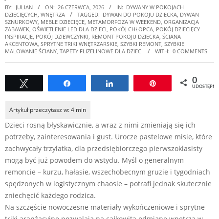
BY:
JULIAN
ON:
26 CZERWCA, 2026
IN:
DYWANY W POKOJACH
DZIECIĘCYCH
,
WNĘTRZA
TAGGED:
DYWAN DO POKOJU DZIECKA
,
DYWAN
SZNURKOWY
,
MEBLE DZIECIĘCE
,
METAMORFOZA W WEEKEND
,
ORGANIZACJA
ZABAWEK
,
OŚWIETLENIE LED DLA DZIECI
,
POKÓJ CHŁOPCA
,
POKÓJ DZIECIĘCY
INSPIRACJE
,
POKÓJ DZIEWCZYNKI
,
REMONT POKOJU DZIECKA
,
ŚCIANA
AKCENTOWA
,
SPRYTNE TRIKI WNĘTRZARSKIE
,
SZYBKI REMONT
,
SZYBKIE
MALOWANIE ŚCIANY
,
TAPETY FLIZELINOWE DLA DZIECI
WITH:
0 COMMENTS
0
Tweetuj
Udostępnij
Udostępnij
Przypnij
UDOSTĘPNI
Dzieci rosną błyskawicznie, a wraz z nimi zmieniają się ich
potrzeby, zainteresowania i gust. Urocze pastelowe misie, które
zachwycały trzylatka, dla przedsiębiorczego pierwszoklasisty
mogą być już powodem do wstydu. Myśl o generalnym
remoncie – kurzu, hałasie, wszechobecnym gruzie i tygodniach
spędzonych w logistycznym chaosie – potrafi jednak skutecznie
zniechęcić każdego rodzica.
Na szczęście nowoczesne materiały wykończeniowe i sprytne
triki aranżacyjne pozwalają na całkowitą odmianę wnętrza w