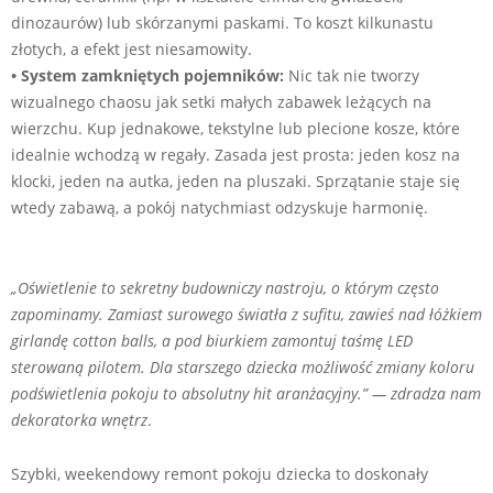
dinozaurów) lub skórzanymi paskami. To koszt kilkunastu
złotych, a efekt jest niesamowity.
• System zamkniętych pojemników:
Nic tak nie tworzy
wizualnego chaosu jak setki małych zabawek leżących na
wierzchu. Kup jednakowe, tekstylne lub plecione kosze, które
idealnie wchodzą w regały. Zasada jest prosta: jeden kosz na
klocki, jeden na autka, jeden na pluszaki. Sprzątanie staje się
wtedy zabawą, a pokój natychmiast odzyskuje harmonię.
„Oświetlenie to sekretny budowniczy nastroju, o którym często
zapominamy. Zamiast surowego światła z sufitu, zawieś nad łóżkiem
girlandę cotton balls, a pod biurkiem zamontuj taśmę LED
sterowaną pilotem. Dla starszego dziecka możliwość zmiany koloru
podświetlenia pokoju to absolutny hit aranżacyjny.” — zdradza nam
dekoratorka wnętrz
.
Szybki, weekendowy remont pokoju dziecka to doskonały