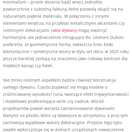
minimalizm – proste desenie bądź wręcz jednolite
powierzchnie z subtelną fakturą, które pozwolą skupić się na
naturalnym pięknie materiału. W połączeniu z innymi
elementami wnętrza, na przykład metalicznymi akcentami czy
roślinnymi dekoracjami,
takie dywany
mogą stworzyć
harmonijne, ale jednocześnie intrygujące tło. Léonore Dubois
podkreśla, że geometryczne formy, zwłaszcza linie, bloki
kolorystyczne i symetryczne wzory w stylu art déco, w 2025 roku
jeszcze bardziej zyskają na znaczeniu jako ciekawy kontrast dla
miękkich kanap czy foteli.
Nie mniej istotnym aspektem będzie również konstrukcja
samego dywanu. Często pojawiać się mogą modele o
zróżnicowanej wysokości runa, tworzące efekt trójwymiarowości
i dodatkowo podkreślające wzór czy nadruk. Wśród
projektantów powoli wzrasta zainteresowanie dywanami
tkanymi na płasko, które są łatwiejsze w utrzymaniu, a przy tym
zachowują wyjątkowe walory dekoracyjne. Przędze tego typu
zwykle wykorzystuje się w domach urządzonych nowocześnie