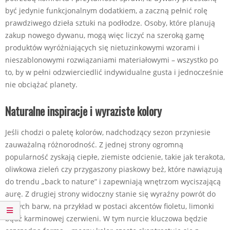
być jedynie funkcjonalnym dodatkiem, a zaczną pełnić rolę
prawdziwego dzieła sztuki na podłodze. Osoby, które planują
zakup nowego dywanu, mogą więc liczyć na szeroką gamę
produktów wyróżniających się nietuzinkowymi wzorami i
nieszablonowymi rozwiązaniami materiałowymi – wszystko po
to, by w pełni odzwierciedlić indywidualne gusta i jednocześnie
nie obciążać planety.
Naturalne inspiracje i wyraziste kolory
Jeśli chodzi o paletę kolorów, nadchodzący sezon przyniesie
zauważalną różnorodność. Z jednej strony ogromną
popularność zyskają ciepłe, ziemiste odcienie, takie jak terakota,
oliwkowa zieleń czy przygaszony piaskowy beż, które nawiązują
do trendu „back to nature” i zapewniają wnętrzom wyciszającą
aurę. Z drugiej strony widoczny stanie się wyraźny powrót do
żywych barw, na przykład w postaci akcentów fioletu, limonki
bądź karminowej czerwieni. W tym nurcie kluczowa będzie