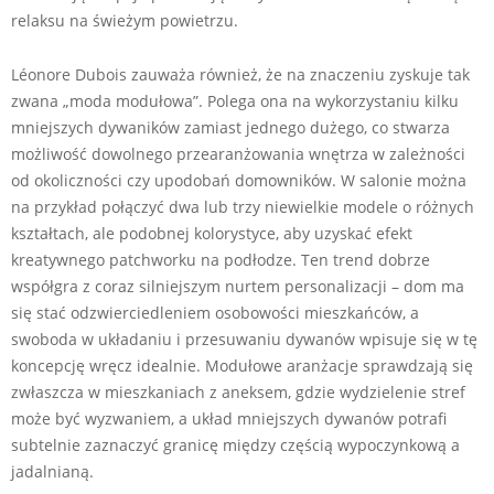
relaksu na świeżym powietrzu.
Léonore Dubois zauważa również, że na znaczeniu zyskuje tak
zwana „moda modułowa”. Polega ona na wykorzystaniu kilku
mniejszych dywaników zamiast jednego dużego, co stwarza
możliwość dowolnego przearanżowania wnętrza w zależności
od okoliczności czy upodobań domowników. W salonie można
na przykład połączyć dwa lub trzy niewielkie modele o różnych
kształtach, ale podobnej kolorystyce, aby uzyskać efekt
kreatywnego patchworku na podłodze. Ten trend dobrze
współgra z coraz silniejszym nurtem personalizacji – dom ma
się stać odzwierciedleniem osobowości mieszkańców, a
swoboda w układaniu i przesuwaniu dywanów wpisuje się w tę
koncepcję wręcz idealnie. Modułowe aranżacje sprawdzają się
zwłaszcza w mieszkaniach z aneksem, gdzie wydzielenie stref
może być wyzwaniem, a układ mniejszych dywanów potrafi
subtelnie zaznaczyć granicę między częścią wypoczynkową a
jadalnianą.