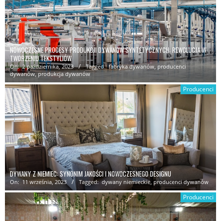
NOWOCZESNE PROCESY PRODUKCJI DYWANÓW SYNTETYCZNYCH: REWOLUCJA W
TWORZENIU TEKSTYLIÓW
On:
2 października, 2023
Tagged:
fabryka dywanów
,
producenci
dywanów
,
produkcja dywanów
Producenci
DYWANY Z NIEMIEC: SYNONIM JAKOŚCI I NOWOCZESNEGO DESIGNU
On:
11 września, 2023
Tagged:
dywany niemieckie
,
producenci dywanów
Producenci