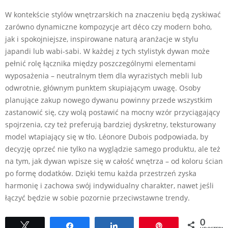
W kontekście stylów wnętrzarskich na znaczeniu będą zyskiwać
zarówno dynamiczne kompozycje art déco czy modern boho,
jak i spokojniejsze, inspirowane naturą aranżacje w stylu
japandi lub wabi-sabi. W każdej z tych stylistyk dywan może
pełnić rolę łącznika między poszczególnymi elementami
wyposażenia – neutralnym tłem dla wyrazistych mebli lub
odwrotnie, głównym punktem skupiającym uwagę. Osoby
planujące zakup nowego dywanu powinny przede wszystkim
zastanowić się, czy wolą postawić na mocny wzór przyciągający
spojrzenia, czy też preferują bardziej dyskretny, teksturowany
model wtapiający się w tło. Léonore Dubois podpowiada, by
decyzję oprzeć nie tylko na wyglądzie samego produktu, ale też
na tym, jak dywan wpisze się w całość wnętrza – od koloru ścian
po formę dodatków. Dzięki temu każda przestrzeń zyska
harmonię i zachowa swój indywidualny charakter, nawet jeśli
łączyć będzie w sobie pozornie przeciwstawne trendy.
0
Tweetuj
Udostępnij
Udostępnij
Przypnij