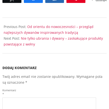
UDOSTĘPNI
2025-
02-
Previous Post:
Od orientu do nowoczesności – przegląd
26
najlepszych dywanów inspirowanych tradycją
Next Post:
Nie tylko ubrania i dywany – zaskakujące produkty
powstające z wełny
DODAJ KOMENTARZ
Twój adres email nie zostanie opublikowany.
Wymagane pola
są oznaczone
*
Komentarz
*