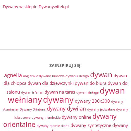
Dywany w sklepie Dywanywitek.pl
ZAINSPIRUJ SIĘ!
dywan
agnella
dywan
angielskie dywany
budowa dywanu
design
dla chłopca
dywan dla dziewczynki
dywan do biura
dywan do
dywan
salonu
dywan na taras
dywan isfahan
dywan vintage
dywany
wełniany
dywany 200x300
dywany
dywany dywilan
Axminster
Dywany Brintons
dywany jedwabne
dywany
dywany
dywany online
luksusowe
dywany niemieckie
orientalne
dywany syntetyczne
dywany
dywany ręcznie tkane