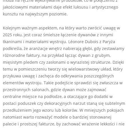
moda na ręczne wykonywanie produktów, co w połączeniu z
jakościowymi materiałami daje efekt luksusu i artystycznego
kunsztu na najwyższym poziomie.
Kolejnym ważnym aspektem, na który warto zwrócić uwagę w
2025 roku, jest coraz śmielsze łączenie dywanów z innymi
tkaninami i materiałami wystroju. Léonore Dubois z Paryża
podkreśla, że aranżacje wnętrz nabierają głębi, gdy zestawiamy
różnorodne faktury, na przykład łącząc dywan z grubym,
mięsistym pledem czy zasłonami o wyrazistej strukturze. Dzięki
temu w pomieszczeniu tworzy się wielowarstwowy układ, który
przykuwa uwagę i zachęca do odkrywania poszczególnych
elementów wystroju. Takie podejście sprawdzi się zwłaszcza w
przestronnych salonach, gdzie dywan może zajmować
centralne miejsce na podłodze, a otaczające go dodatki w
postaci poduszek czy dekoracyjnych narzut staną się subtelnym
przedłużeniem jego wzoru lub kolorów. W mniejszych pokojach
natomiast warto rozważyć modele o bardziej stonowanej
palecie i prostszej fakturze, by zachować wrażenie lekkości i nie