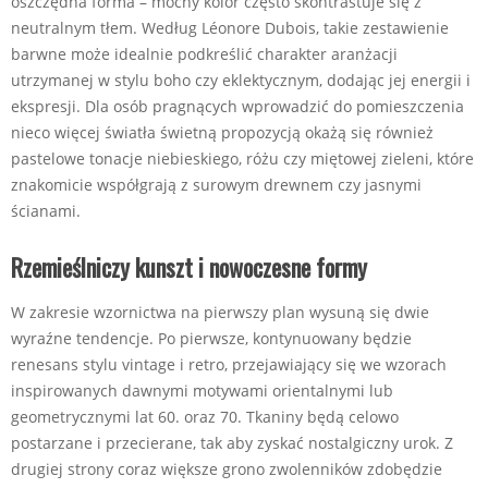
oszczędna forma – mocny kolor często skontrastuje się z
neutralnym tłem. Według Léonore Dubois, takie zestawienie
barwne może idealnie podkreślić charakter aranżacji
utrzymanej w stylu boho czy eklektycznym, dodając jej energii i
ekspresji. Dla osób pragnących wprowadzić do pomieszczenia
nieco więcej światła świetną propozycją okażą się również
pastelowe tonacje niebieskiego, różu czy miętowej zieleni, które
znakomicie współgrają z surowym drewnem czy jasnymi
ścianami.
Rzemieślniczy kunszt i nowoczesne formy
W zakresie wzornictwa na pierwszy plan wysuną się dwie
wyraźne tendencje. Po pierwsze, kontynuowany będzie
renesans stylu vintage i retro, przejawiający się we wzorach
inspirowanych dawnymi motywami orientalnymi lub
geometrycznymi lat 60. oraz 70. Tkaniny będą celowo
postarzane i przecierane, tak aby zyskać nostalgiczny urok. Z
drugiej strony coraz większe grono zwolenników zdobędzie