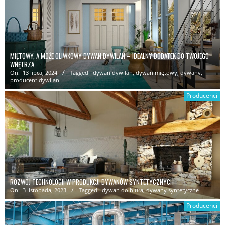
MIĘTOWY, A MOŻE OLIWKOWY DYWAN DYWILAN – IDEALNY DODATEK DO TWOJEGO
WNĘTRZA
On:
13 lipca, 2024
Tagged:
dywan dywilan
,
dywan miętowy
,
dywany
,
producent dywilan
Producenci
ROZWÓJ TECHNOLOGII W PRODUKCJI DYWANÓW SYNTETYCZNYCH
On:
3 listopada, 2023
Tagged:
dywan do biura
,
dywany syntetyczne
Producenci