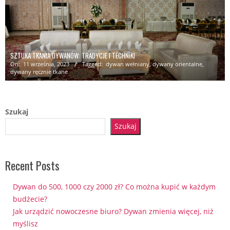
SZTUKA TKANIA DYWANÓW: TRADYCJE I TECHNIKI
On:
11 września, 2023
Tagged:
dywan wełniany
,
dywany orientalne
,
dywany ręcznie tkane
Szukaj
Szukaj
Recent Posts
Dywan do 500, 1000 czy 2000 zł? Co można kupić w każdym
budżecie?
Jak urządzić nowoczesne biuro? Dywan zmienia więcej, niż
myślisz