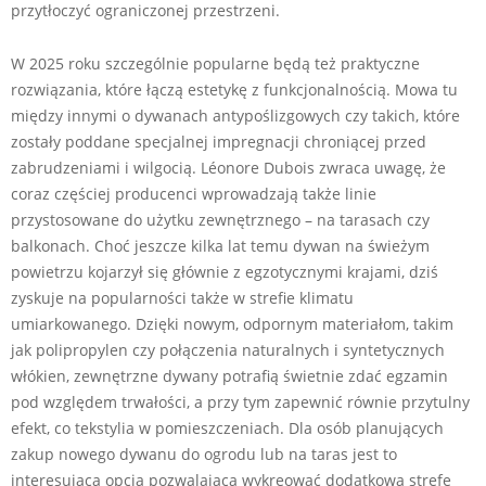
przytłoczyć ograniczonej przestrzeni.
W 2025 roku szczególnie popularne będą też praktyczne
rozwiązania, które łączą estetykę z funkcjonalnością. Mowa tu
między innymi o dywanach antypoślizgowych czy takich, które
zostały poddane specjalnej impregnacji chroniącej przed
zabrudzeniami i wilgocią. Léonore Dubois zwraca uwagę, że
coraz częściej producenci wprowadzają także linie
przystosowane do użytku zewnętrznego – na tarasach czy
balkonach. Choć jeszcze kilka lat temu dywan na świeżym
powietrzu kojarzył się głównie z egzotycznymi krajami, dziś
zyskuje na popularności także w strefie klimatu
umiarkowanego. Dzięki nowym, odpornym materiałom, takim
jak polipropylen czy połączenia naturalnych i syntetycznych
włókien, zewnętrzne dywany potrafią świetnie zdać egzamin
pod względem trwałości, a przy tym zapewnić równie przytulny
efekt, co tekstylia w pomieszczeniach. Dla osób planujących
zakup nowego dywanu do ogrodu lub na taras jest to
interesująca opcja pozwalająca wykreować dodatkową strefę