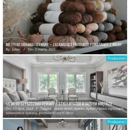
NIE TYLKO UBRANIA I DYWANY – ZASKAKUJĄCE PRODUKTY POWSTAJĄCE Z WEŁNY
By:
Julian
On:
2 marca, 2025
Producenci
ŁATWE DO CZYSZCZENIA DYWANY – STYL I WYGODA W KAŻDYM WNĘTRZU
On:
13 lipca, 2024
Tagged:
carpet decor
,
dywan
,
dywany łatwo czyszczące
,
nowoczesne dywany
,
producent carpet decor
Producenci