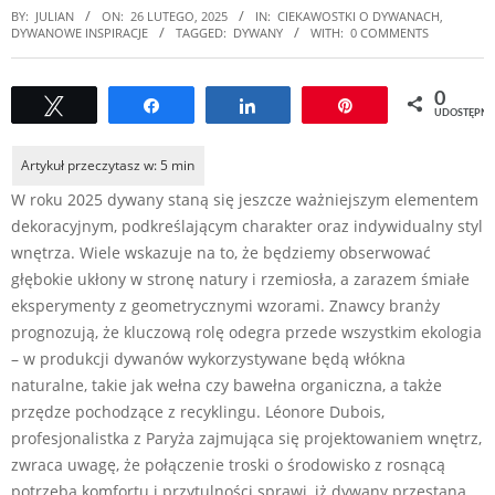
BY:
JULIAN
ON:
26 LUTEGO, 2025
IN:
CIEKAWOSTKI O DYWANACH
,
DYWANOWE INSPIRACJE
TAGGED:
DYWANY
WITH:
0 COMMENTS
0
Tweetuj
Udostępnij
Udostępnij
Przypnij
UDOSTĘPNI
W roku 2025 dywany staną się jeszcze ważniejszym elementem
dekoracyjnym, podkreślającym charakter oraz indywidualny styl
wnętrza. Wiele wskazuje na to, że będziemy obserwować
głębokie ukłony w stronę natury i rzemiosła, a zarazem śmiałe
eksperymenty z geometrycznymi wzorami. Znawcy branży
prognozują, że kluczową rolę odegra przede wszystkim ekologia
– w produkcji dywanów wykorzystywane będą włókna
naturalne, takie jak wełna czy bawełna organiczna, a także
przędze pochodzące z recyklingu. Léonore Dubois,
profesjonalistka z Paryża zajmująca się projektowaniem wnętrz,
zwraca uwagę, że połączenie troski o środowisko z rosnącą
potrzebą komfortu i przytulności sprawi, iż dywany przestaną