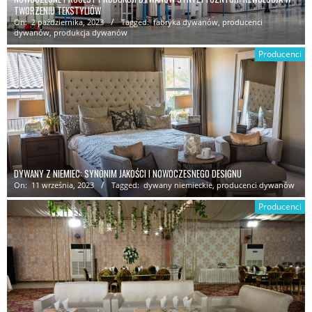
TWORZENIU TEKSTYLIÓW
On:
2 października, 2023
Tagged:
fabryka dywanów
,
producenci
dywanów
,
produkcja dywanów
Producenci
DYWANY Z NIEMIEC: SYNONIM JAKOŚCI I NOWOCZESNEGO DESIGNU
On:
11 września, 2023
Tagged:
dywany niemieckie
,
producenci dywanów
Producenci