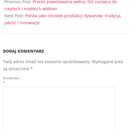
08-
Previous Post:
Proces powstawania wełny: Od surowca do
01
ciepłych i miękkich włókien
Next Post:
Polska jako ośrodek produkcji dywanów: tradycja,
jakość i innowacje
DODAJ KOMENTARZ
Twój adres email nie zostanie opublikowany.
Wymagane pola
są oznaczone
*
Komentarz
*