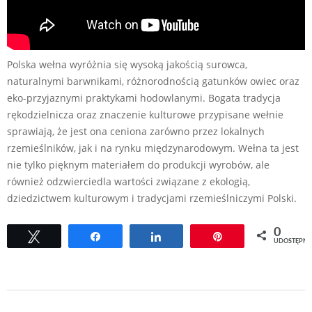
Polska wełna wyróżnia się wysoką jakością surowca,
naturalnymi barwnikami, różnorodnością gatunków owiec oraz
eko-przyjaznymi praktykami hodowlanymi. Bogata tradycja
rękodzielnicza oraz znaczenie kulturowe przypisane wełnie
sprawiają, że jest ona ceniona zarówno przez lokalnych
rzemieślników, jak i na rynku międzynarodowym. Wełna ta jest
nie tylko pięknym materiałem do produkcji wyrobów, ale
również odzwierciedla wartości związane z ekologią,
dziedzictwem kulturowym i tradycjami rzemieślniczymi Polski.
0
Tweetuj
Udostępnij
Udostępnij
Przypnij
UDOSTĘPNI
2023-