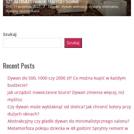
SZTUKA TKANIA DYWANÓW: TRADYCJE I TECHNIKI
On:
11 września, 2023
Tagged:
dywan wełniany
,
dywany orientalne
,
dywany ręcznie tkane
Szukaj
Szukaj
Recent Posts
Dywan do 500, 1000 czy 2000 zł? Co można kupić w każdym
budżecie?
Jak urządzić nowoczesne biuro? Dywan zmienia więcej, niż
myślisz
Czy dywan może wyblaknąć od słońca? Jak chronić kolory przy
dużych oknach?
Abstrakcyjny czy gładki dywan do minimalistycznego salonu?
Metamorfoza pokoju dziecka w 48 godzin! Sprytny remont w