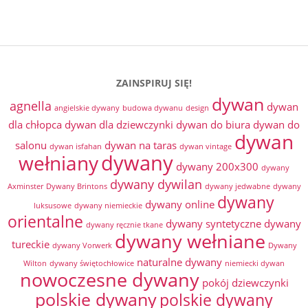
ZAINSPIRUJ SIĘ!
dywan
agnella
dywan
angielskie dywany
budowa dywanu
design
dla chłopca
dywan dla dziewczynki
dywan do biura
dywan do
dywan
salonu
dywan na taras
dywan isfahan
dywan vintage
dywany
wełniany
dywany 200x300
dywany
dywany dywilan
Axminster
Dywany Brintons
dywany jedwabne
dywany
dywany
dywany online
luksusowe
dywany niemieckie
orientalne
dywany syntetyczne
dywany
dywany ręcznie tkane
dywany wełniane
tureckie
dywany Vorwerk
Dywany
naturalne dywany
Wilton
dywany świętochłowice
niemiecki dywan
nowoczesne dywany
pokój dziewczynki
polskie dywany
polskie dywany