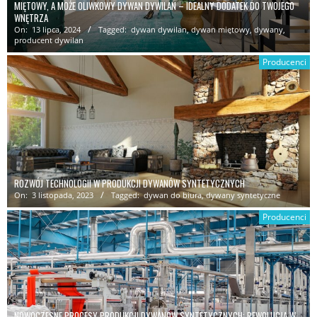
MIĘTOWY, A MOŻE OLIWKOWY DYWAN DYWILAN – IDEALNY DODATEK DO TWOJEGO
WNĘTRZA
On:
13 lipca, 2024
Tagged:
dywan dywilan
,
dywan miętowy
,
dywany
,
producent dywilan
Producenci
ROZWÓJ TECHNOLOGII W PRODUKCJI DYWANÓW SYNTETYCZNYCH
On:
3 listopada, 2023
Tagged:
dywan do biura
,
dywany syntetyczne
Producenci
NOWOCZESNE PROCESY PRODUKCJI DYWANÓW SYNTETYCZNYCH: REWOLUCJA W