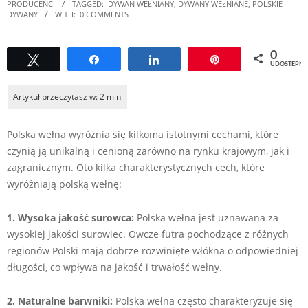
PRODUCENCI
TAGGED:
DYWAN WEŁNIANY
,
DYWANY WEŁNIANE
,
POLSKIE
DYWANY
WITH:
0 COMMENTS
0
Tweetuj
Udostępnij
Udostępnij
Przypnij
UDOSTĘPNI
Polska wełna wyróżnia się kilkoma istotnymi cechami, które
czynią ją unikalną i cenioną zarówno na rynku krajowym, jak i
zagranicznym. Oto kilka charakterystycznych cech, które
wyróżniają polską wełnę:
1. Wysoka jakość surowca:
Polska wełna jest uznawana za
wysokiej jakości surowiec. Owcze futra pochodzące z różnych
regionów Polski mają dobrze rozwinięte włókna o odpowiedniej
długości, co wpływa na jakość i trwałość wełny.
2. Naturalne barwniki:
Polska wełna często charakteryzuje się