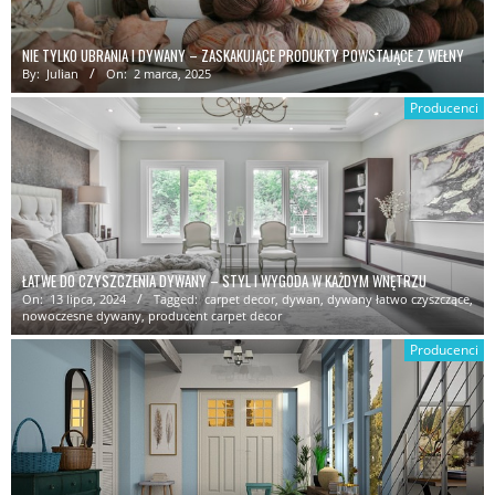
NIE TYLKO UBRANIA I DYWANY – ZASKAKUJĄCE PRODUKTY POWSTAJĄCE Z WEŁNY
By:
Julian
On:
2 marca, 2025
Producenci
ŁATWE DO CZYSZCZENIA DYWANY – STYL I WYGODA W KAŻDYM WNĘTRZU
On:
13 lipca, 2024
Tagged:
carpet decor
,
dywan
,
dywany łatwo czyszczące
,
nowoczesne dywany
,
producent carpet decor
Producenci