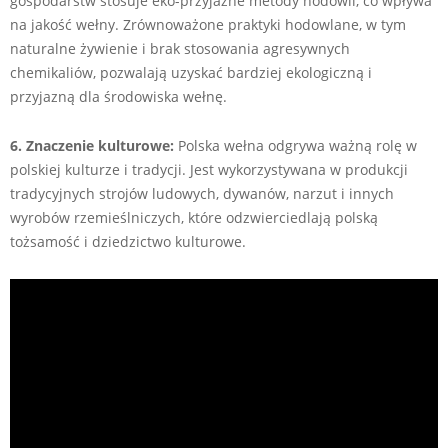
gospodarstw stosuje eko-przyjazne metody hodowli, co wpływa
na jakość wełny. Zrównoważone praktyki hodowlane, w tym
naturalne żywienie i brak stosowania agresywnych
chemikaliów, pozwalają uzyskać bardziej ekologiczną i
przyjazną dla środowiska wełnę.
6. Znaczenie kulturowe:
Polska wełna odgrywa ważną rolę w
polskiej kulturze i tradycji. Jest wykorzystywana w produkcji
tradycyjnych strojów ludowych, dywanów, narzut i innych
wyrobów rzemieślniczych, które odzwierciedlają polską
tożsamość i dziedzictwo kulturowe.